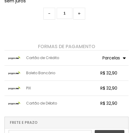
sem juros
-
+
FORMAS DE PAGAMENTO
Parcelas
Cartão de Crédito
1x sem juros de R$ 32,90
.
.
.
R$ 32,90
.
Boleto Bancário
.
.
2x sem juros de R$ 16,45
.
.
.
3x sem juros de R$ 10,97
x sem juros de R$ 0,00
.
.
.
.
R$ 32,90
PIX
.
.
.
.
.
.
.
x sem juros de R$ 0,00
.
.
.
.
R$ 32,90
Cartão de Débito
.
.
.
.
.
.
.
x sem juros de R$ 0,00
.
.
.
.
.
.
.
.
.
.
FRETE E PRAZO
.