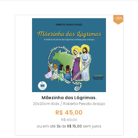
20x20cm Kids
-35%
Mãezinha das Lágrimas.
20x20cm Kids / Roberta Peixoto Araújo
R$ 45,00
R$ 69,90
ou em até
3x
de
R$ 15,00
sem juros