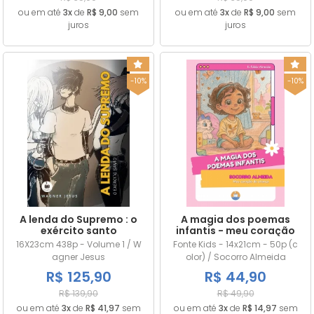
ou em até
3x
de
R$ 9,00
sem
ou em até
3x
de
R$ 9,00
sem
juros
juros
-10%
-10%
A lenda do Supremo : o
A magia dos poemas
exército santo
infantis - meu coração
de criança
16X23cm 438p - Volume 1 / W
Fonte Kids - 14x21cm - 50p (c
agner Jesus
olor) / Socorro Almeida
R$ 125,90
R$ 44,90
R$ 139,90
R$ 49,90
ou em até
3x
de
R$ 41,97
sem
ou em até
3x
de
R$ 14,97
sem