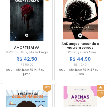
AnDanças: tecendo a
AMORTESALVA
vida em versos
14x21cm - 118p / Mai Nóbrega
16X23cm / Cléia Alves
R$ 42,50
R$ 44,90
R$ 50,00
R$ 49,40
ou em até
3x
de
R$ 14,17
sem
ou em até
3x
de
R$ 14,97
sem
juros
juros
-30%
-11%