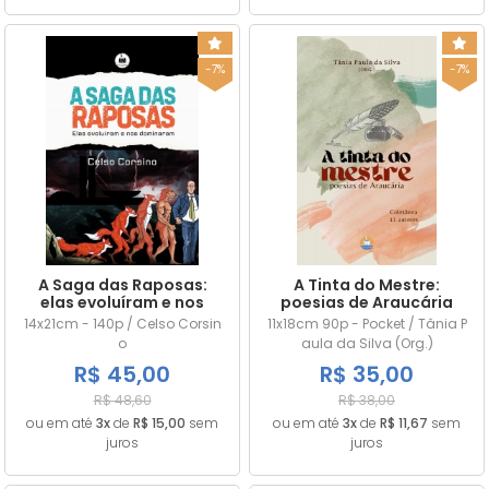
-7%
-7%
A Saga das Raposas:
A Tinta do Mestre:
elas evoluíram e nos
poesias de Araucária
dominaram
14x21cm - 140p / Celso Corsin
11x18cm 90p - Pocket / Tânia P
o
aula da Silva (Org.)
R$ 45,00
R$ 35,00
R$ 48,60
R$ 38,00
ou em até
3x
de
R$ 15,00
sem
ou em até
3x
de
R$ 11,67
sem
juros
juros