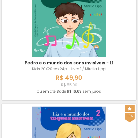
Pedro e o mundo dos sons invisíveis - L1
Kids 20X20cm 24p - Livro 1 / Mirella Lippi
R$ 49,90
R$ 55,00
ou em até
3x
de
R$ 16,63
sem juros
-9%