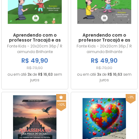
Aprendendo com o
Aprendendo com o
professor Tracajá e as
professor Tracajá e as
abelhas sem ferrão -
abelhas sem ferrão -
Fonte Kids - 20x20cm 36p / R
Fonte Kids - 20x20cm 36p / R
Vol. 1
Vol. 2
aimundo Brilhante
aimundo Brilhante
R$ 49,90
R$ 49,90
R$ 79,90
R$ 79,90
ou em até
3x
de
R$ 16,63
sem
ou em até
3x
de
R$ 16,63
sem
juros
juros
-11%
-10%