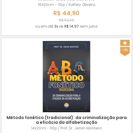
16X23cm - 110p / Kaffery Oliveira
R$ 44,90
R$ 52,00
ou em até
3x
de
R$ 14,97
sem juros
-14%
Método fonético (tradicional): da criminalização para
a eficácia da alfabetização
14x21cm - 110p / Prof. Dr. Jerlan Monteiro