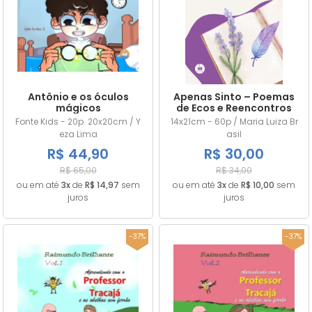
Antônio e os óculos
Apenas Sinto – Poemas
mágicos
de Ecos e Reencontros
Fonte Kids - 20p. 20x20cm / Y
14x21cm - 60p / Maria Luiza Br
eza Lima
asil
R$ 44,90
R$ 30,00
R$ 65,00
R$ 34,00
ou em até
3x
de
R$ 14,97
sem
ou em até
3x
de
R$ 10,00
sem
juros
juros
-37%
-37%