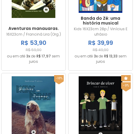
Banda do Zé: uma
história musical
Aventuras manauaras.
Kids 16X23cm 28p / Vinícius E
16X23cm / Franciná Lira (Org.)
ufrásio
R$ 53,90
R$ 39,99
R$ 59,90
R$ 49,90
ou em até
3x
de
R$ 17,97
sem
ou em até
3x
de
R$ 13,33
sem
juros
juros
-18%
-9%