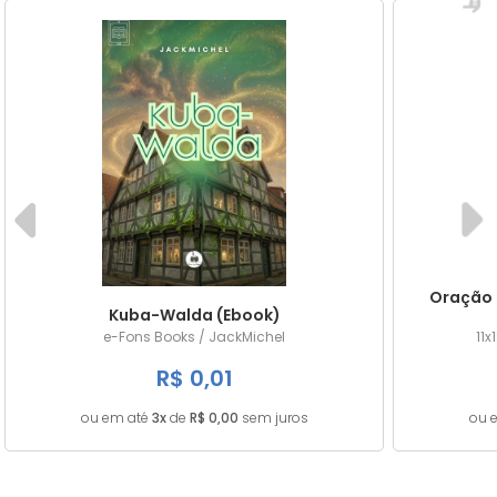
Oração 
Kuba-Walda (Ebook)
e-Fons Books / JackMichel
11x
R$ 0,01
ou em até
3x
de
R$ 0,00
sem juros
ou 