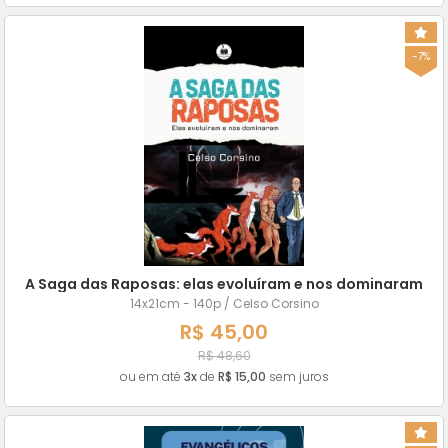
-7%
A Saga das Raposas: elas evoluíram e nos dominaram
14x21cm - 140p / Celso Corsino
R$ 45,00
R$ 48,60
ou em até
3x
de
R$ 15,00
sem juros