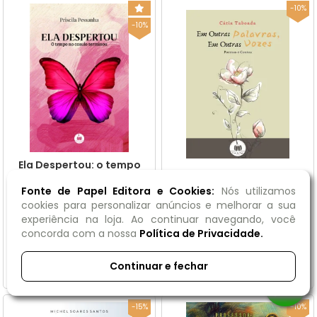
-10%
-10%
Ela Despertou: o tempo
no casulo terminou
Em outras palavras, em
outras vozes...
14x21cm - 110p / Priscila Pessa
Fonte de Papel Editora e Cookies:
Nós utilizamos
nha
16X23cm / Cátia Taboada
cookies para personalizar anúncios e melhorar a sua
experiência na loja. Ao continuar navegando, você
R$ 42,90
R$ 42,20
concorda com a nossa
Política de Privacidade.
R$ 48,00
R$ 46,90
ou em até
3x
de
R$ 14,30
sem
ou em até
3x
de
R$ 14,07
sem
Continuar e fechar
juros
juros
-15%
-10%