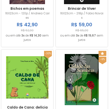
Bichos em poemas
Brincar de Viver
16X23cm - 120p / Andreia Cair
16X23cm - 218p / Fabio Novai
es
s
R$ 42,90
R$ 59,00
R$ 52,90
R$ 65,00
ou em até
3x
de
R$ 14,30
sem
ou em até
3x
de
R$ 19,67
sem
juros
juros
-30%
-6%
Caldo de Cana: delícia