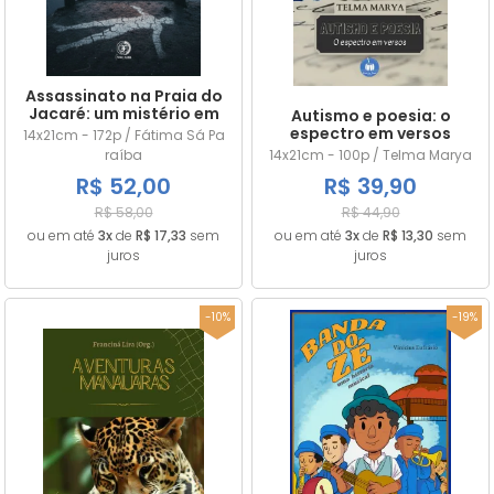
Assassinato na Praia do
Jacaré: um mistério em
Autismo e poesia: o
Cabedelo na Paraíba
espectro em versos
14x21cm - 172p / Fátima Sá Pa
raíba
14x21cm - 100p / Telma Marya
R$ 52,00
R$ 39,90
R$ 58,00
R$ 44,90
ou em até
3x
de
R$ 17,33
sem
ou em até
3x
de
R$ 13,30
sem
juros
juros
-10%
-19%