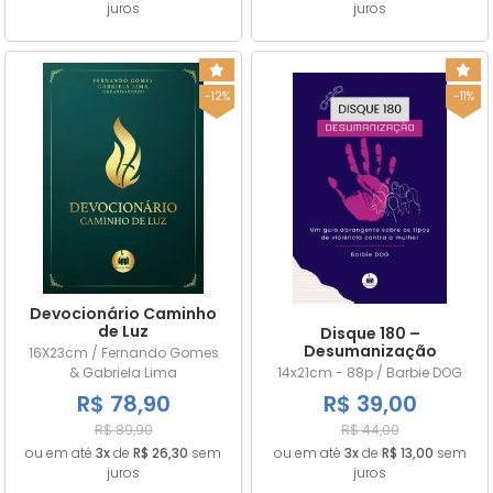
juros
juros
-12%
-11%
Devocionário Caminho
de Luz
Disque 180 –
Desumanização
16X23cm / Fernando Gomes
& Gabriela Lima
14x21cm - 88p / Barbie DOG
R$ 78,90
R$ 39,00
R$ 89,90
R$ 44,00
ou em até
3x
de
R$ 26,30
sem
ou em até
3x
de
R$ 13,00
sem
juros
juros