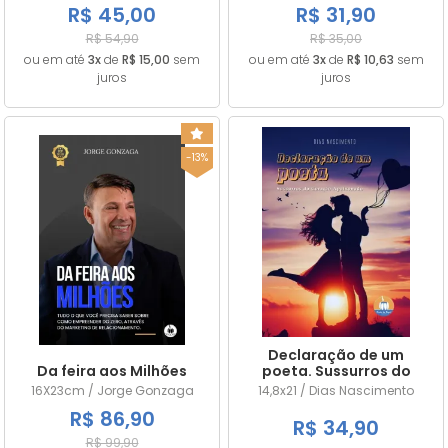
R$ 45,00
R$ 31,90
R$ 54,90
R$ 35,00
ou em até
3x
de
R$ 15,00
sem
ou em até
3x
de
R$ 10,63
sem
juros
juros
-13%
Declaração de um
Da feira aos Milhões
poeta. Sussurros do
Coração Apaixonado
16X23cm / Jorge Gonzaga
14,8x21 / Dias Nascimento
R$ 86,90
R$ 34,90
R$ 99,90