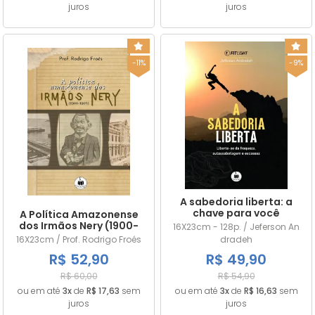
juros
juros
-11%
-9%
A sabedoria liberta: a
chave para você
A Política Amazonense
transcender corpo,
dos Irmãos Nery (1900-
16X23cm - 128p. / Jeferson An
mente e alma
1908)
16X23cm / Prof. Rodrigo Froés
dradeh
R$ 52,90
R$ 49,90
R$ 60,00
R$ 54,90
ou em até
3x
de
R$ 17,63
sem
ou em até
3x
de
R$ 16,63
sem
juros
juros