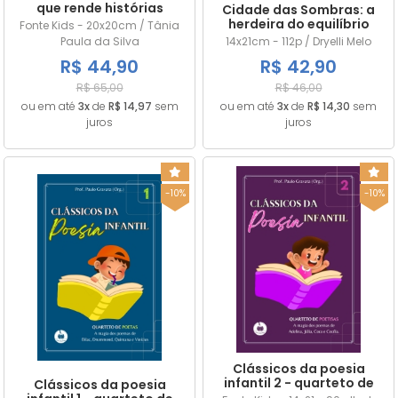
que rende histórias
Cidade das Sombras: a
herdeira do equilíbrio
Fonte Kids - 20x20cm / Tânia
Paula da Silva
14x21cm - 112p / Dryelli Melo
R$ 44,90
R$ 42,90
R$ 65,00
R$ 46,00
ou em até
3x
de
R$ 14,97
sem
ou em até
3x
de
R$ 14,30
sem
juros
juros
-10%
-10%
Clássicos da poesia
infantil 2 - quarteto de
Clássicos da poesia
poetisas