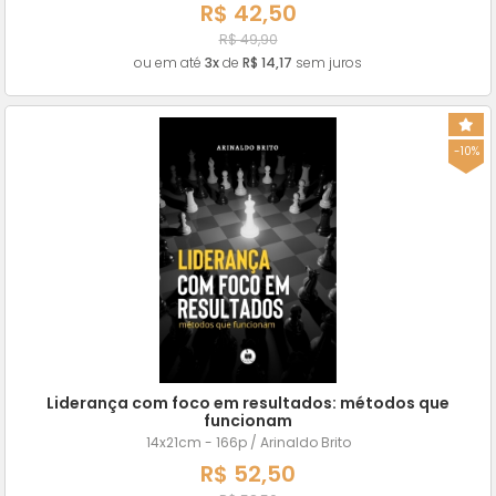
R$ 42,50
R$ 49,90
ou em até
3x
de
R$ 14,17
sem juros
-10%
Liderança com foco em resultados: métodos que
funcionam
14x21cm - 166p / Arinaldo Brito
R$ 52,50