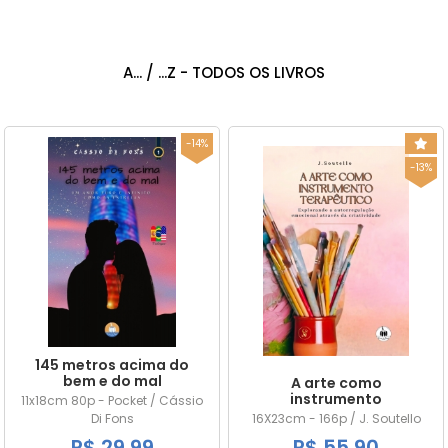
A... / ...Z - TODOS OS LIVROS
-14%
-13%
145 metros acima do
bem e do mal
A arte como
instrumento
11x18cm 80p - Pocket / Cássio
terapêutico
Di Fons
16X23cm - 166p / J. Soutello
R$ 29,99
R$ 55,90