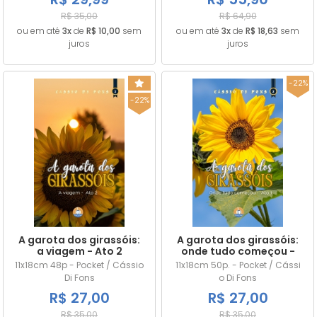
R$ 35,00
R$ 64,90
ou em até
3x
de
R$ 10,00
sem
ou em até
3x
de
R$ 18,63
sem
juros
juros
-22%
-22%
A garota dos girassóis:
A garota dos girassóis:
a viagem - Ato 2
onde tudo começou -
Ato 1
11x18cm 48p - Pocket / Cássio
11x18cm 50p. - Pocket / Cássi
Di Fons
o Di Fons
R$ 27,00
R$ 27,00
R$ 35,00
R$ 35,00