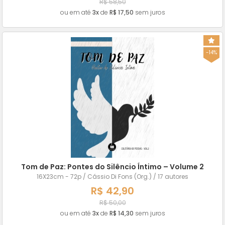
R$ 58,50
ou em até
3x
de
R$ 17,50
sem juros
-14%
Tom de Paz: Pontes do Silêncio Íntimo – Volume 2
16X23cm - 72p / Cássio Di Fons (Org.) / 17 autores
R$ 42,90
R$ 50,00
ou em até
3x
de
R$ 14,30
sem juros