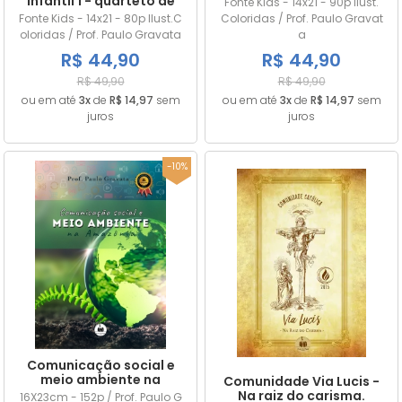
infantil 1 - quarteto de
Fonte Kids - 14x21 - 90p Ilust.
poetas
Fonte Kids - 14x21 - 80p Ilust.C
Coloridas / Prof. Paulo Gravat
oloridas / Prof. Paulo Gravata
a
R$ 44,90
R$ 44,90
R$ 49,90
R$ 49,90
ou em até
3x
de
R$ 14,97
sem
ou em até
3x
de
R$ 14,97
sem
juros
juros
-10%
Comunicação social e
meio ambiente na
Comunidade Via Lucis -
Amazônia
Na raiz do carisma.
16X23cm - 152p / Prof. Paulo G