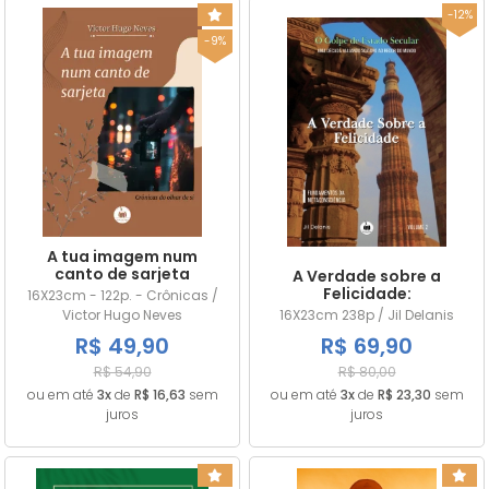
-12%
-9%
A tua imagem num
canto de sarjeta
A Verdade sobre a
Felicidade:
16X23cm - 122p. - Crônicas /
Fundamentos da
Victor Hugo Neves
16X23cm 238p / Jil Delanis
Metaconsciência, Vol. 2
R$ 49,90
R$ 69,90
R$ 54,90
R$ 80,00
ou em até
3x
de
R$ 16,63
sem
ou em até
3x
de
R$ 23,30
sem
juros
juros