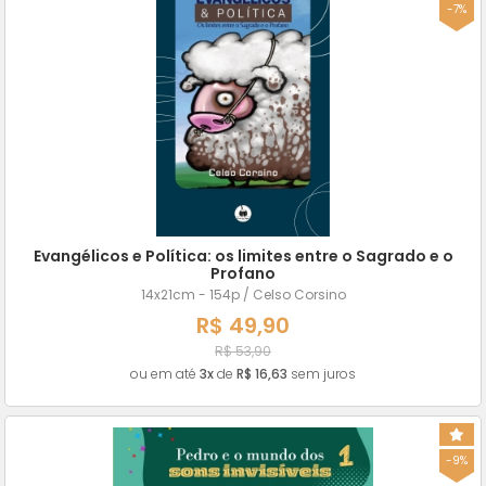
-7%
Evangélicos e Política: os limites entre o Sagrado e o
Profano
14x21cm - 154p / Celso Corsino
R$ 49,90
R$ 53,90
ou em até
3x
de
R$ 16,63
sem juros
-9%