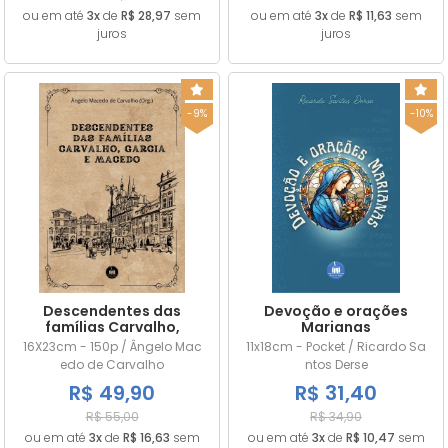
ou em até
3x
de
R$ 28,97
sem
ou em até
3x
de
R$ 11,63
sem
juros
juros
-9%
-10%
Descendentes das
Devoção e orações
famílias Carvalho,
Marianas
Garcia e Macedo
16X23cm - 150p / Ângelo Mac
11x18cm - Pocket / Ricardo Sa
edo de Carvalho
ntos Derse
R$ 49,90
R$ 31,40
R$ 55,00
R$ 34,90
ou em até
3x
de
R$ 16,63
sem
ou em até
3x
de
R$ 10,47
sem