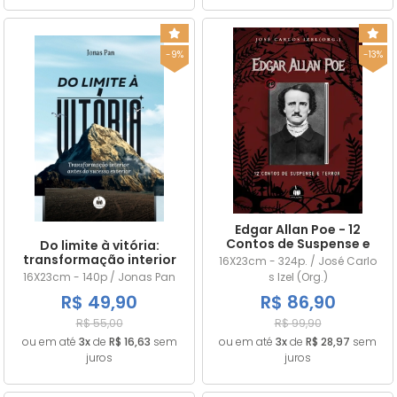
-9%
-13%
Edgar Allan Poe - 12
Contos de Suspense e
Do limite à vitória:
Terror
transformação interior
16X23cm - 324p. / José Carlo
antes do sucesso
16X23cm - 140p / Jonas Pan
s Izel (Org.)
exterior
R$ 49,90
R$ 86,90
R$ 55,00
R$ 99,90
ou em até
3x
de
R$ 16,63
sem
ou em até
3x
de
R$ 28,97
sem
juros
juros