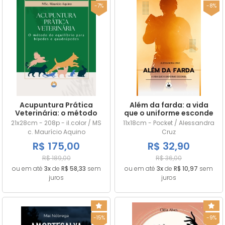
-7%
-8%
Acupuntura Prática
Além da farda: a vida
Veterinária: o método
que o uniforme esconde
do equilíbrio para
21x28cm - 208p - il.color / MS
11x18cm - Pocket / Alessandra
bípedes e quadrúpedes
c. Maurício Aquino
Cruz
R$ 175,00
R$ 32,90
R$ 189,00
R$ 36,00
ou em até
3x
de
R$ 58,33
sem
ou em até
3x
de
R$ 10,97
sem
juros
juros
-15%
-9%