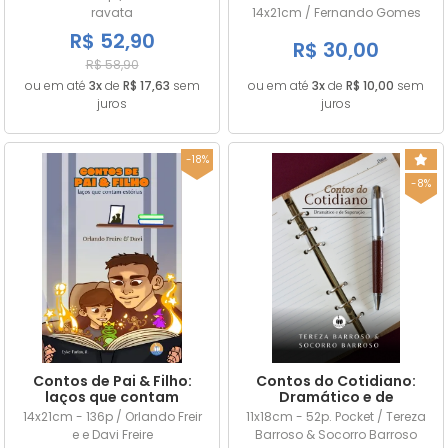
ravata
14x21cm / Fernando Gomes
R$ 52,90
R$ 30,00
R$ 58,90
ou em até
3x
de
R$ 17,63
sem
ou em até
3x
de
R$ 10,00
sem
juros
juros
-18%
-8%
Contos de Pai & Filho:
Contos do Cotidiano:
laços que contam
Dramático e de
estórias
Superação
14x21cm - 136p / Orlando Freir
11x18cm - 52p. Pocket / Tereza
e e Davi Freire
Barroso & Socorro Barroso