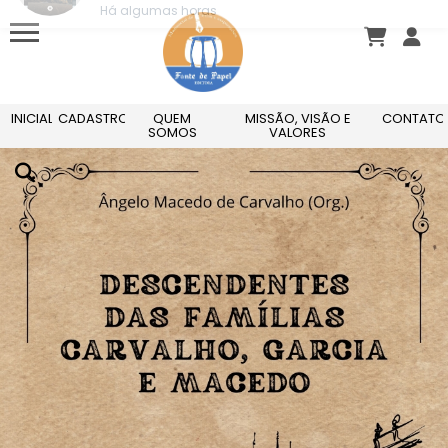
Carine .
acabou de comprar!
Do limite à vitória: transformação interior
antes do sucesso exterior
Há algumas horas
INICIAL
CADASTRO
QUEM
MISSÃO, VISÃO E
CONTATO
SOMOS
VALORES