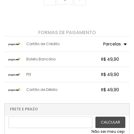
FORMAS DE PAGAMENTO
Parcelas
Cartão de Crédito
1x sem juros de R$ 49,90
.
.
.
R$ 49,90
.
Boleto Bancário
.
.
2x sem juros de R$ 24,95
.
.
.
3x sem juros de R$ 16,63
x sem juros de R$ 0,00
.
.
.
.
R$ 49,90
PIX
.
.
.
.
.
.
.
x sem juros de R$ 0,00
.
.
.
.
R$ 49,90
Cartão de Débito
.
.
.
.
.
.
.
x sem juros de R$ 0,00
.
.
.
.
.
.
.
.
.
.
FRETE E PRAZO
.
CALCULAR
Não sei meu cep