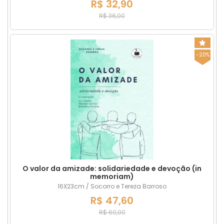
R$ 32,90
R$ 36,00
-20%
O valor da amizade: solidariedade e devoção (in
memoriam)
16X23cm / Socorro e Tereza Barroso
R$ 47,60
R$ 60,00