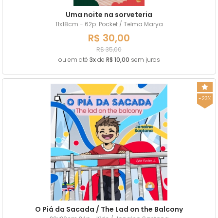
Uma noite na sorveteria
11x18cm - 62p. Pocket / Telma Marya
R$ 30,00
R$ 35,00
ou em até
3x
de
R$ 10,00
sem juros
-23%
O Piá da Sacada / The Lad on the Balcony