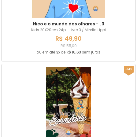
Nico e o mundo dos olhares - L3
Kids 20X20cm 24p - Livro 3 / Mirella Lippi
R$ 49,90
R$ 55,00
ou em até
3x
de
R$ 16,63
sem juros
-14%