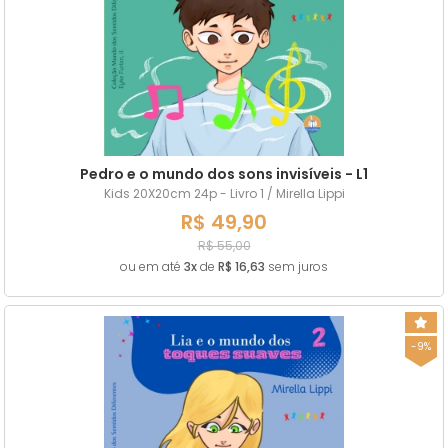
MAIOR PREÇO
A - Z
Pedro e o mundo dos sons invisíveis - L1
Kids 20X20cm 24p - Livro 1 / Mirella Lippi
R$ 49,90
R$ 55,00
ou em até
3x
de
R$ 16,63
sem juros
-9%