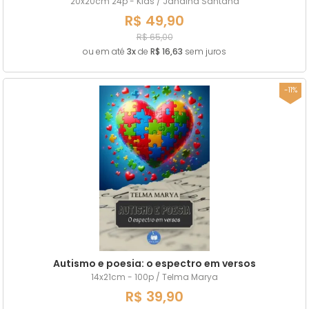
20x20cm 24p - Kids / Janaina Santana
R$ 49,90
R$ 65,00
ou em até
3x
de
R$ 16,63
sem juros
-11%
Autismo e poesia: o espectro em versos
14x21cm - 100p / Telma Marya
R$ 39,90