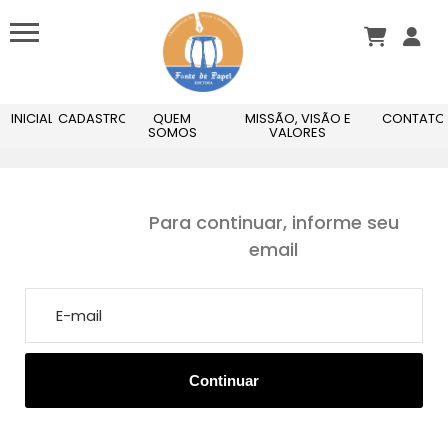
INICIAL
CADASTRO
QUEM
MISSÃO, VISÃO E
CONTATO
SOMOS
VALORES
Para continuar, informe seu
email
Seu cadastro está em processo de aprovação.
Email ou senha estão incorretos.
Em breve entraremos em contato.
Continuar