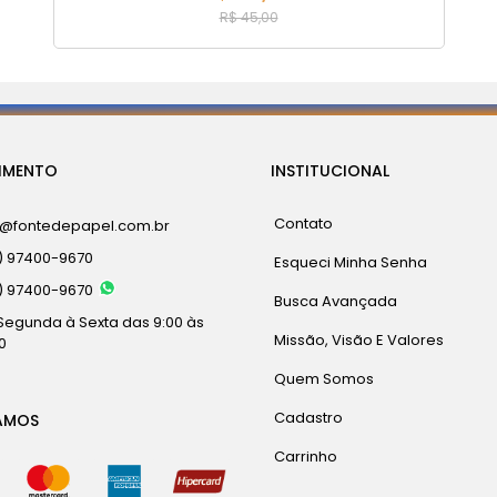
R$ 45,00
IMENTO
INSTITUCIONAL
Contato
a@fontedepapel.com.br
) 97400-9670
Esqueci Minha Senha
) 97400-9670
Busca Avançada
Segunda à Sexta das 9:00 às
Missão, Visão E Valores
0
Quem Somos
Cadastro
AMOS
Carrinho