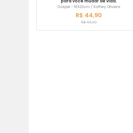
para você mudar de vida.
Gospel - 16X23cm / Kaffery Oliveira
R$ 44,90
R$ 49,90