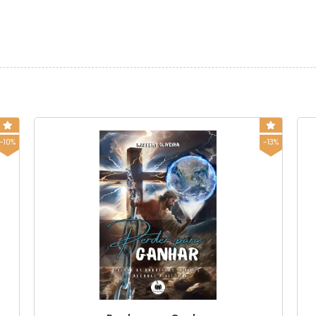
-10%
-13%