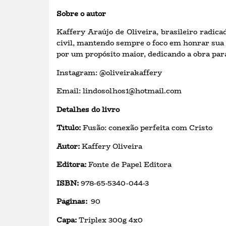
Sobre o autor
Kaffery Araújo de Oliveira, brasileiro radic
civil, mantendo sempre o foco em honrar sua f
por um propósito maior, dedicando a obra pa
Instagram: @oliveirakaffery
Email: lindosolhos1@hotmail.com
Detalhes do livro
Título:
Fusão: conexão perfeita com Cristo
Autor:
Kaffery Oliveira
Editora:
Fonte de Papel Editora
ISBN:
978-65-5340-044-3
Páginas:
90
Capa:
Triplex 300g 4x0