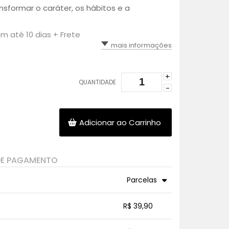
ansformar o caráter, os hábitos e a
m até 10 dias + Frete
mais informações
+
QUANTIDADE
-
Adicionar ao Carrinho
DE PAGAMENTO
Parcelas
3x sem juros de R$ 13,30
.
.
.
.
R$ 39,90
.
.
.
.
.
.