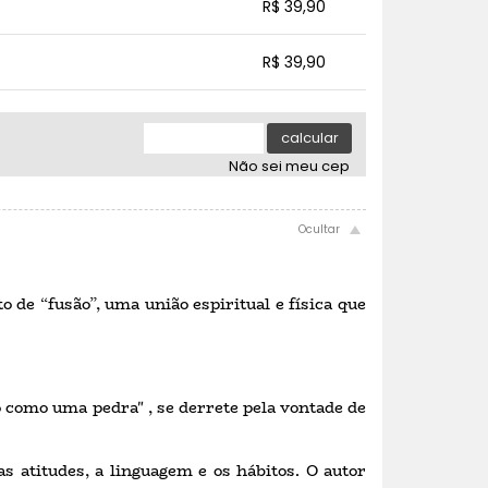
.
.
R$ 39,90
.
.
.
.
.
R$ 39,90
.
.
.
.
.
.
calcular
Não sei meu cep
de “fusão”, uma união espiritual e física que
ro como uma pedra" , se derrete pela vontade de
s atitudes, a linguagem e os hábitos. O autor