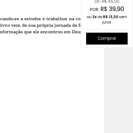
DE: R$
45,00
R$
39,90
POR:
ou
3x
de
R$
13,30
sem
icando-se a estudos e trabalhos na construção
juros
livro vem de sua própria jornada de fé e busca
nsformação que ele encontrou em Deus.
Comprar