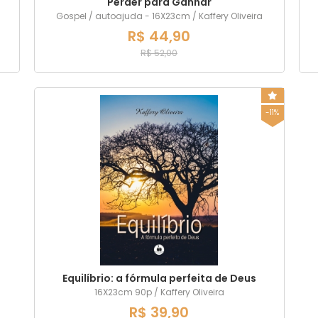
Perder para Ganhar
Gospel / autoajuda - 16X23cm / Kaffery Oliveira
R$ 44,90
R$ 52,00
-11%
Equilíbrio: a fórmula perfeita de Deus
16X23cm 90p / Kaffery Oliveira
R$ 39,90