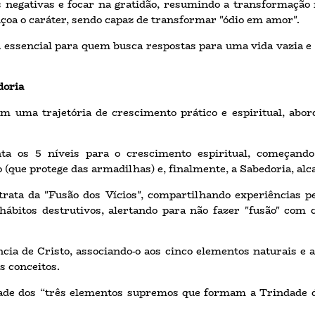
s negativas e focar na gratidão, resumindo a transformação
içoa o caráter, sendo capaz de transformar "ódio em amor".
a essencial para quem busca respostas para uma vida vazia e 
doria
em uma trajetória de crescimento prático e espiritual, abor
ta os 5 níveis para o crescimento espiritual, começando 
ue protege das armadilhas) e, finalmente, a Sabedoria, alca
trata da "Fusão dos Vícios", compartilhando experiências p
 hábitos destrutivos, alertando para não fazer "fusão" com
cia de Cristo, associando-o aos cinco elementos naturais e a
s conceitos.
ade dos “três elementos supremos que formam a Trindade div