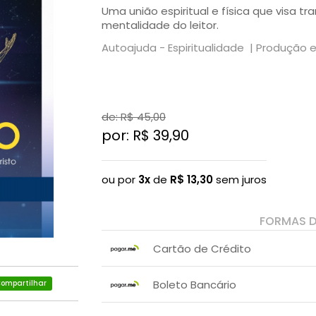
Uma união espiritual e física que visa tr
mentalidade do leitor.
Autoajuda - Espiritualidade |
Produção e
de: R$
45,00
por: R$
39,90
ou por
3x
de
R$
13,30
sem juros
FORMAS 
Cartão de Crédito
1x sem juros de R$ 39,90
Boleto Bancário
ompartilhar
2x sem juros de R$ 19,95
.
x sem juros de R$ 0,00
.
.