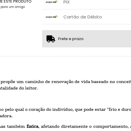
.
.
UE ESTE PRODUTO
PIX
.
.
e para um amigo
x sem juros de R$ 0,00
.
.
.
.
Cartão de Débito
.
.
x sem juros de R$ 0,00
.
.
.
.
.
.
Frete e prazo
propõe um caminho de renovação de vida baseado no conceito 
talidade do leitor.
o pelo qual o coração do indivíduo, que pode estar "frio e du
adora.
, mas também
física
, afetando diretamente o comportamento, a