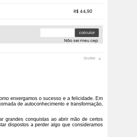
.
.
.
.
R$ 44,90
.
.
.
.
.
.
calcular
Não sei meu cep
 como enxergamos o sucesso e a felicidade. Em
 jornada de autoconhecimento e transformação,
çar grandes conquistas ao abrir mão de certos
star dispostos a perder algo que consideramos