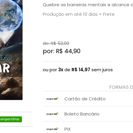
Quebre as barreiras mentais e alcance a 
Produção em até 10 dias + Frete
de: R$
52,00
por: R$
44,90
ou por
3x
de
R$
14,97
sem juros
FORMAS 
Cartão de Crédito
1x sem juros de R$ 44,90
Boleto Bancário
2x sem juros de R$ 22,45
.
ompartilhar
x sem juros de R$ 0,00
.
.
.
.
PIX
.
.