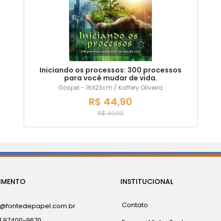
Iniciando os processos: 300 processos
para você mudar de vida.
Gospel - 16X23cm / Kaffery Oliveira
R$ 44,90
R$ 49,90
IMENTO
INSTITUCIONAL
Contato
a@fontedepapel.com.br
) 97400-9670