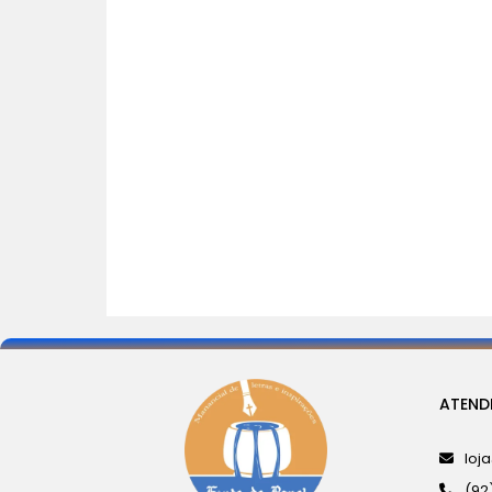
ATEND
loj
(92