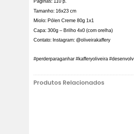
Páginas: 110 p.
Tamanho: 16x23 cm
Miolo: Pólen Creme 80g 1x1
Capa: 300g – Brilho 4x0 (com orelha)
Contato: Instagram: @oliveirakaffery
#perderparaganhar #kafferyoliveira #desenvol
Produtos Relacionados