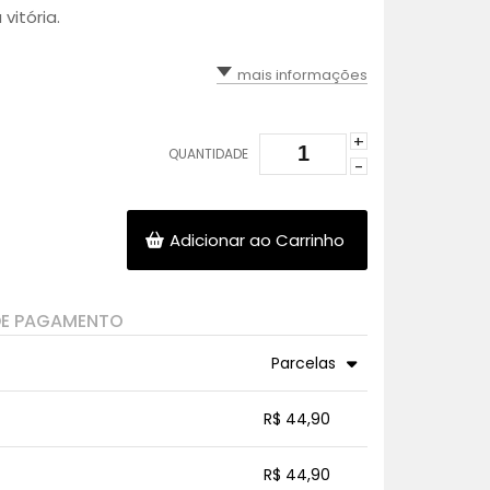
vitória.
mais informações
+
QUANTIDADE
-
Adicionar ao Carrinho
DE PAGAMENTO
Parcelas
3x sem juros de R$ 14,97
.
.
.
.
R$ 44,90
.
.
.
.
.
.
.
.
R$ 44,90
.