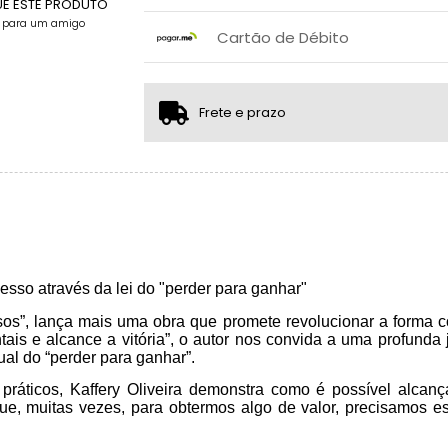
UE ESTE PRODUTO
x sem juros de R$ 0,00
.
e para um amigo
.
.
.
Cartão de Débito
.
.
x sem juros de R$ 0,00
.
.
.
.
.
.
Frete e prazo
esso através da lei do "perder para ganhar"
essos”, lança mais uma obra que promete revolucionar a forma
ais e alcance a vitória”, o autor nos convida a uma profunda
ual do “perder para ganhar”.
 práticos, Kaffery Oliveira demonstra como é possível alcan
que, muitas vezes, para obtermos algo de valor, precisamos e