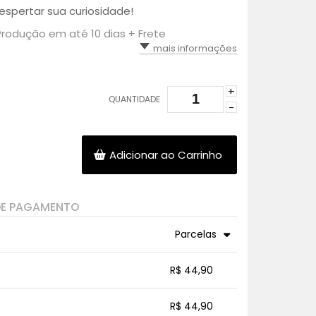
espertar sua curiosidade!
Produção em até 10 dias + Frete
mais informações
+
QUANTIDADE
-
Adicionar ao Carrinho
DE PAGAMENTO
Parcelas
3x sem juros de R$ 14,97
.
.
.
.
R$ 44,90
.
.
.
.
.
.
.
.
R$ 44,90
.