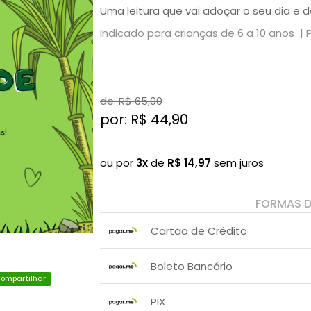
Uma leitura que vai adoçar o seu dia e d
Indicado para crianças de 6 a 10 anos |
de: R$
65,00
por: R$
44,90
ou por
3x
de
R$
14,97
sem juros
FORMAS 
Cartão de Crédito
1x sem juros de R$ 44,90
Boleto Bancário
2x sem juros de R$ 22,45
.
ompartilhar
x sem juros de R$ 0,00
.
.
.
.
PIX
.
.