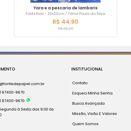
Yara e a pescaria de lambaris
Fonte Kids - 20x20cm / Tânia Paula da Silva
R$ 44,90
R$ 65,00
IMENTO
INSTITUCIONAL
Contato
a@fontedepapel.com.br
) 97400-9670
Esqueci Minha Senha
) 97400-9670
Busca Avançada
Segunda à Sexta das 9:00 às
Missão, Visão E Valores
0
Quem Somos