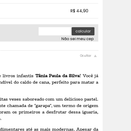
.
.
.
.
R$ 44,90
.
.
.
.
.
.
calcular
Não sei meu cep
 livros infantis
Tânia Paula da Silva
! Você já
dível do caldo de cana, perfeito para matar a
muitas vezes saboreado com um delicioso pastel.
ente chamada de "garapa", um termo de origem
oram os primeiros a desfrutar dessa iguaria,
.
rudimentares até as mais modernas. Apesar da