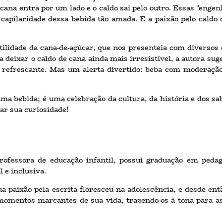
cana entra por um lado e o caldo sai pelo outro. Essas "enge
capilaridade dessa bebida tão amada. E a paixão pelo caldo d
ilidade da cana-de-açúcar, que nos presenteia com diversos 
a deixar o caldo de cana ainda mais irresistível, a autora suge
efrescante. Mas um alerta divertido: beba com moderação,
ma bebida; é uma celebração da cultura, da história e dos s
tar sua curiosidade!
ofessora de educação infantil, possui graduação em pedago
l e inclusiva.
a paixão pela escrita floresceu na adolescência, e desde então
 momentos marcantes de sua vida, trazendo-os à tona para a