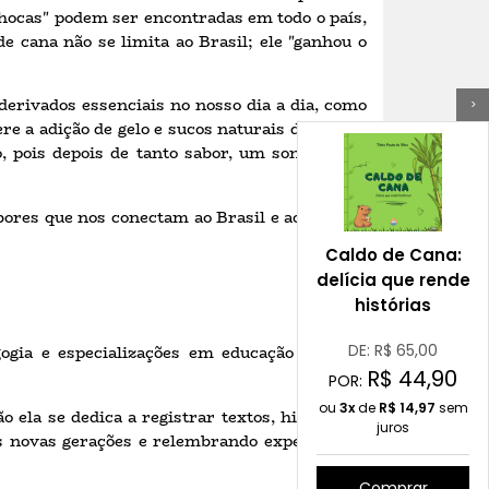
nhocas" podem ser encontradas em todo o país,
e cana não se limita ao Brasil; ele "ganhou o
derivados essenciais no nosso dia a dia, como
>
re a adição de gelo e sucos naturais de frutas,
 pois depois de tanto sabor, um soninho e a
abores que nos conectam ao Brasil e ao mundo.
Caldo de Cana:
delícia que rende
histórias
DE: R$
65,00
gia e especializações em educação infantil,
R$
44,90
POR:
ou
3x
de
R$
14,97
sem
 ela se dedica a registrar textos, histórias e
juros
s novas gerações e relembrando experiências
Comprar