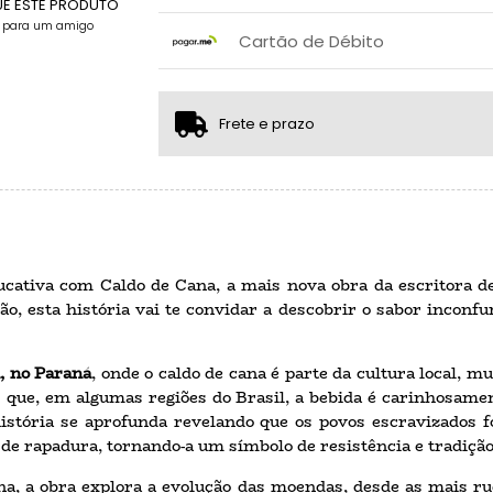
UE ESTE PRODUTO
x sem juros de R$ 0,00
.
e para um amigo
.
.
.
Cartão de Débito
.
.
x sem juros de R$ 0,00
.
.
.
.
.
.
Frete e prazo
ucativa com Caldo de Cana, a mais nova obra da escritora de
, esta história vai te convidar a descobrir o sabor inconfun
, no Paraná
, onde o caldo de cana é parte da cultura local, 
 que, em algumas regiões do Brasil, a bebida é carinhosam
istória se aprofunda revelando que os povos escravizados f
 de rapadura, tornando-a um símbolo de resistência e tradição
na, a obra explora a evolução das moendas, desde as mais 