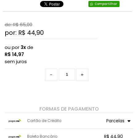
Compartilhar
de: R$
65,00
por: R$
44,90
ou por
3x
de
R$
14,97
sem juros
-
+
FORMAS DE PAGAMENTO
Parcelas
Cartão de Crédito
1x sem juros de R$ 44,90
.
.
.
R$ 44,90
.
Boleto Bancário
.