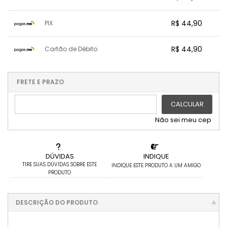
.
2x sem juros de R$ 22,45
.
.
.
3x sem juros de R$ 14,97
x sem juros de R$ 0,00
.
.
.
.
R$ 44,90
PIX
.
.
.
.
.
.
.
x sem juros de R$ 0,00
.
.
.
.
R$ 44,90
Cartão de Débito
.
.
.
.
.
.
.
x sem juros de R$ 0,00
.
.
.
.
.
.
.
.
.
.
FRETE E PRAZO
.
CALCULAR
Não sei meu cep
DÚVIDAS
INDIQUE
TIRE SUAS DÚVIDAS SOBRE ESTE
INDIQUE ESTE PRODUTO A UM AMIGO
PRODUTO
DESCRIÇÃO DO PRODUTO