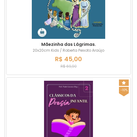
Mãezinha das Lágrimas.
20x20cm Kids / Roberta Peixoto Araújo
R$ 45,00
R$ 69,90
-10%