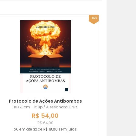
14x21cm - 88p
16X23cm - 152p
16X23cm - 160p
16X23cm - 90p.
Lançamentos
MENOR PREÇO
-16%
MAIOR PREÇO
A - Z
Protocolo de Ações Antibombas
16X23cm - 158p / Alessandra Cruz
R$ 54,00
R$ 64,90
ou em até
3x
de
R$ 18,00
sem juros