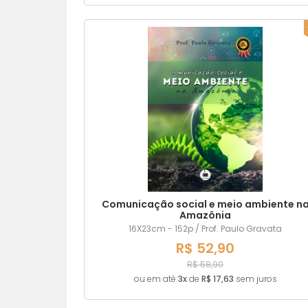
Comunicação social e meio ambiente n
Amazônia
16X23cm - 152p / Prof. Paulo Gravata
R$ 52,90
R$ 58,90
ou em até
3x
de
R$ 17,63
sem juros