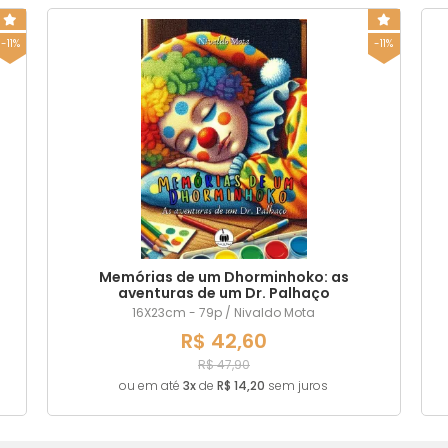
-11%
-11%
Memórias de um Dhorminhoko: as
aventuras de um Dr. Palhaço
16X23cm - 79p / Nivaldo Mota
R$ 42,60
R$ 47,90
ou em até
3x
de
R$ 14,20
sem juros