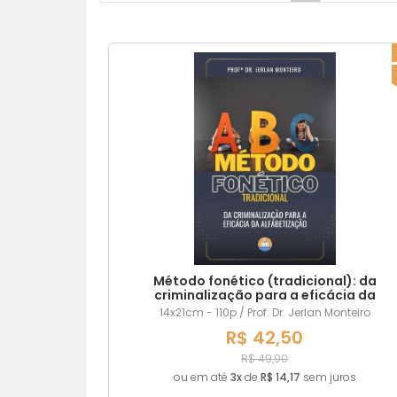
Método fonético (tradicional): da
criminalização para a eficácia da
alfabetização
14x21cm - 110p / Prof. Dr. Jerlan Monteiro
R$ 42,50
R$ 49,90
ou em até
3x
de
R$ 14,17
sem juros