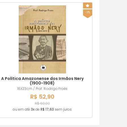
-11%
A Política Amazonense dos Irmãos Nery
(1900-1908)
16X23cm / Prof. Rodrigo Froés
R$ 52,90
R$ 60,00
ou em até
3x
de
R$ 17,63
sem juros