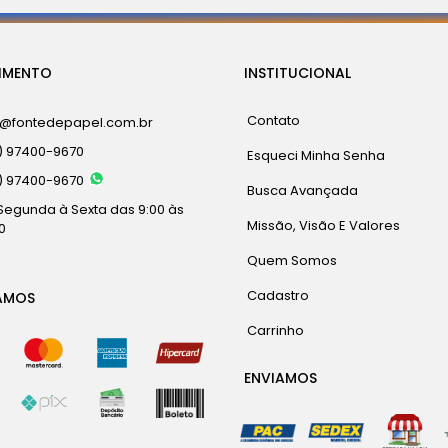
IMENTO
INSTITUCIONAL
Contato
a@fontedepapel.com.br
) 97400-9670
Esqueci Minha Senha
) 97400-9670
Busca Avançada
Segunda à Sexta das 9:00 às
Missão, Visão E Valores
0
Quem Somos
Cadastro
AMOS
Carrinho
ENVIAMOS