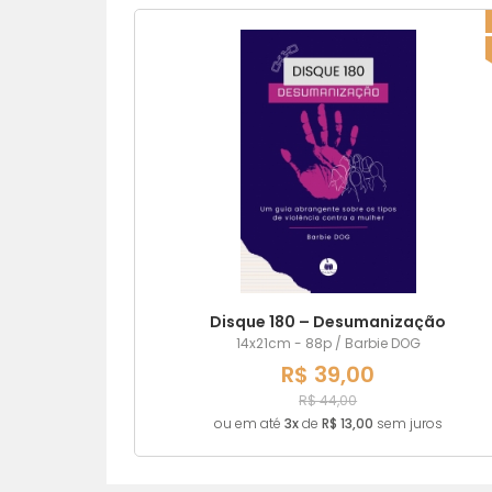
Disque 180 – Desumanização
14x21cm - 88p / Barbie DOG
R$ 39,00
R$ 44,00
ou em até
3x
de
R$ 13,00
sem juros