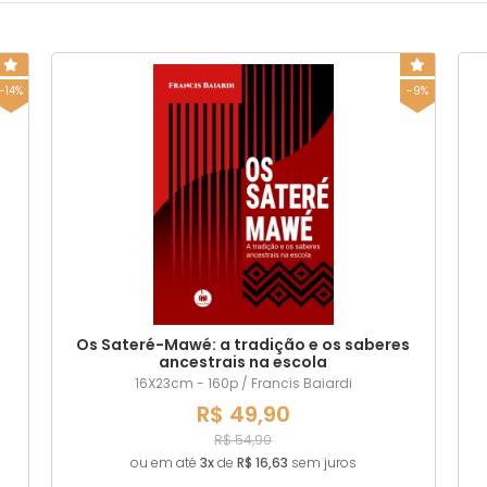
14x21cm - 110p
16X23cm
16X23cm - 158p
16X23cm - 79p
Kids 16X23cm 28p
-14%
-9%
Os Sateré-Mawé: a tradição e os saberes
ancestrais na escola
16X23cm - 160p / Francis Baiardi
R$ 49,90
R$ 54,90
ou em até
3x
de
R$ 16,63
sem juros