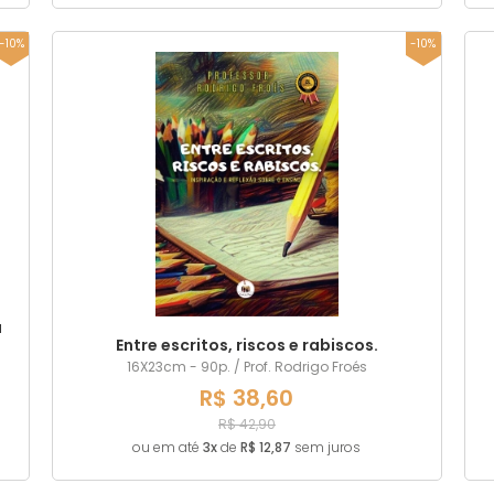
-10%
-10%
a
Entre escritos, riscos e rabiscos.
16X23cm - 90p. / Prof. Rodrigo Froés
R$ 38,60
R$ 42,90
ou em até
3x
de
R$ 12,87
sem juros