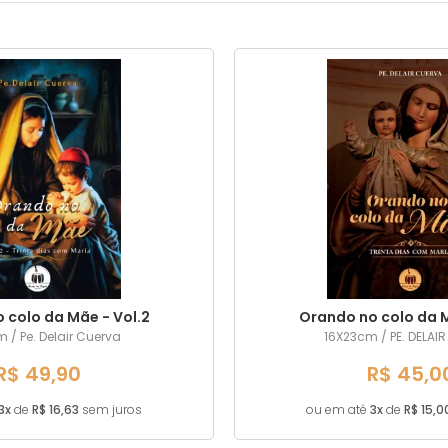
16X23cm
 colo da Mãe - Vol.2
Orando no colo da Mã
 / Pe. Delair Cuerva
16X23cm / PE. DELAI
R$ 49,90
R$ 45,0
3x
de
R$ 16,63
sem juros
ou em até
3x
de
R$ 15,0