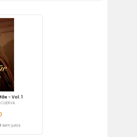
MENOR PREÇO
MAIOR PREÇO
A - Z
e - Vol. 1
R CUERVA
0
0
sem juros