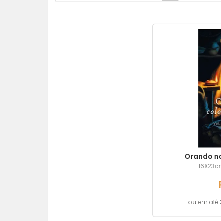
Orando no
16X23cm
ou em até